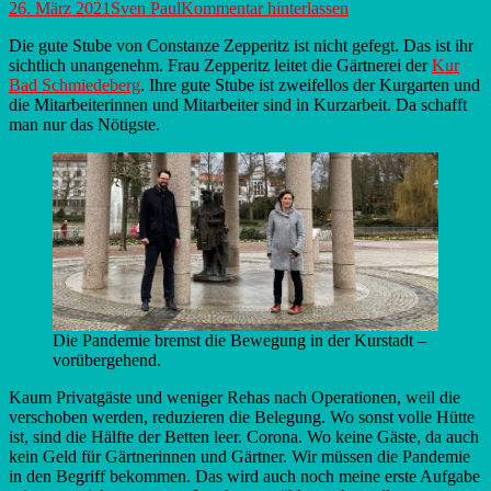
Veröffentlicht
Autor
26. März 2021
Sven Paul
Kommentar hinterlassen
am
Die gute Stube von Constanze Zepperitz ist nicht gefegt. Das ist ihr
sichtlich unangenehm. Frau Zepperitz leitet die Gärtnerei der
Kur
Bad Schmiedeberg
. Ihre gute Stube ist zweifellos der Kurgarten und
die Mitarbeiterinnen und Mitarbeiter sind in Kurzarbeit. Da schafft
man nur das Nötigste.
Die Pandemie bremst die Bewegung in der Kurstadt –
vorübergehend.
Kaum Privatgäste und weniger Rehas nach Operationen, weil die
verschoben werden, reduzieren die Belegung. Wo sonst volle Hütte
ist, sind die Hälfte der Betten leer. Corona. Wo keine Gäste, da auch
kein Geld für Gärtnerinnen und Gärtner. Wir müssen die Pandemie
in den Begriff bekommen. Das wird auch noch meine erste Aufgabe