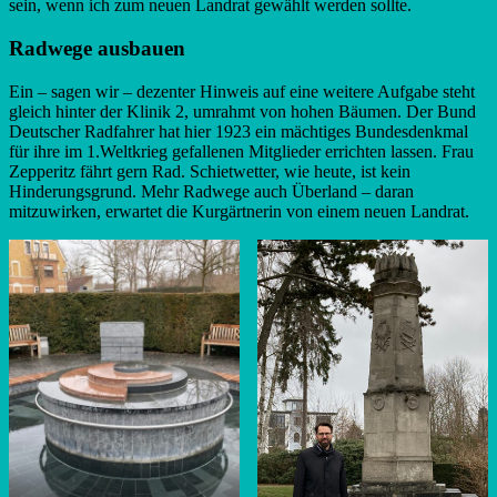
sein, wenn ich zum neuen Landrat gewählt werden sollte.
Radwege ausbauen
Ein – sagen wir – dezenter Hinweis auf eine weitere Aufgabe steht
gleich hinter der Klinik 2, umrahmt von hohen Bäumen. Der Bund
Deutscher Radfahrer hat hier 1923 ein mächtiges Bundesdenkmal
für ihre im 1.Weltkrieg gefallenen Mitglieder errichten lassen. Frau
Zepperitz fährt gern Rad. Schietwetter, wie heute, ist kein
Hinderungsgrund. Mehr Radwege auch Überland – daran
mitzuwirken, erwartet die Kurgärtnerin von einem neuen Landrat.