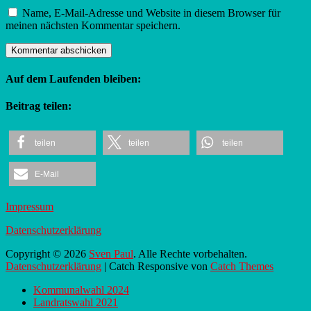
Name, E-Mail-Adresse und Website in diesem Browser für
meinen nächsten Kommentar speichern.
Auf dem Laufenden bleiben:
Twitter
Instagram
Beitrag teilen:
teilen
teilen
teilen
E-Mail
Impressum
Datenschutzerklärung
Twitter
Instagram
Copyright © 2026
Sven Paul
. Alle Rechte vorbehalten.
Datenschutzerklärung
| Catch Responsive von
Catch Themes
Nach
Kommunalwahl 2024
oben
Landratswahl 2021
scrollen