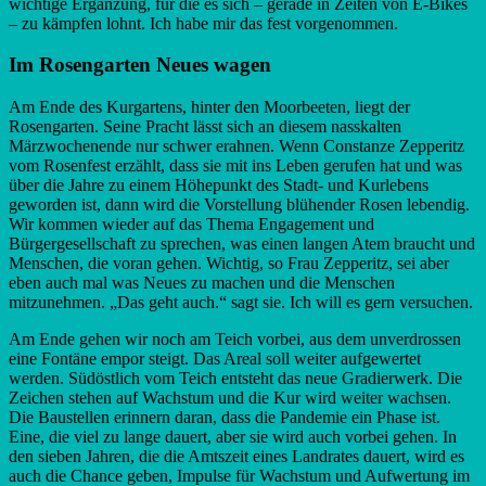
wichtige Ergänzung, für die es sich – gerade in Zeiten von E-Bikes
– zu kämpfen lohnt. Ich habe mir das fest vorgenommen.
Im Rosengarten Neues wagen
Am Ende des Kurgartens, hinter den Moorbeeten, liegt der
Rosengarten. Seine Pracht lässt sich an diesem nasskalten
Märzwochenende nur schwer erahnen. Wenn Constanze Zepperitz
vom Rosenfest erzählt, dass sie mit ins Leben gerufen hat und was
über die Jahre zu einem Höhepunkt des Stadt- und Kurlebens
geworden ist, dann wird die Vorstellung blühender Rosen lebendig.
Wir kommen wieder auf das Thema Engagement und
Bürgergesellschaft zu sprechen, was einen langen Atem braucht und
Menschen, die voran gehen. Wichtig, so Frau Zepperitz, sei aber
eben auch mal was Neues zu machen und die Menschen
mitzunehmen. „Das geht auch.“ sagt sie. Ich will es gern versuchen.
Am Ende gehen wir noch am Teich vorbei, aus dem unverdrossen
eine Fontäne empor steigt. Das Areal soll weiter aufgewertet
werden. Südöstlich vom Teich entsteht das neue Gradierwerk. Die
Zeichen stehen auf Wachstum und die Kur wird weiter wachsen.
Die Baustellen erinnern daran, dass die Pandemie ein Phase ist.
Eine, die viel zu lange dauert, aber sie wird auch vorbei gehen. In
den sieben Jahren, die die Amtszeit eines Landrates dauert, wird es
auch die Chance geben, Impulse für Wachstum und Aufwertung im