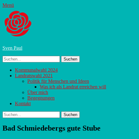
Menü
Sven Paul
Suchen
nach:
Twitter
Instagram
Primäres
Zum
Kommunalwahl 2024
Inhalt
Landratswahl 2021
Menü
springen
Politik für Menschen und Ideen
Was ich als Landrat erreichen will
Über mich
Begegnungen
Kontakt
Suchen
Suchen
nach:
Bad Schmiedebergs gute Stube