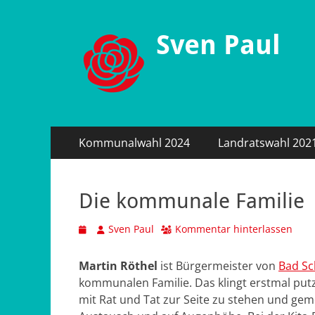
Sven Paul
Primäres
Zum
Kommunalwahl 2024
Landratswahl 202
Inhalt
Menü
springen
Die kommunale Familie
Veröffentlicht
Autor
Sven Paul
Kommentar hinterlassen
am
Martin Röthel
ist Bürgermeister von
Bad S
kommunalen Familie. Das klingt erstmal put
mit Rat und Tat zur Seite zu stehen und ge