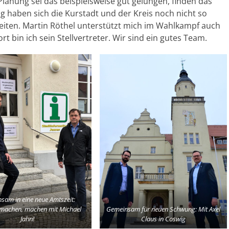
lanung sei das beispielsweise gut gelungen, finden das
g haben sich die Kurstadt und der Kreis noch nicht so
eiten. Martin Röthel unterstützt mich im Wahlkampf auch
ort bin ich sein Stellvertreter. Wir sind ein gutes Team.
sam in eine neue Amtszeit:
machen, machen mit Michael
Gemeinsam für neuen Schwung: Mit Axel
Jahn!
Claus in Coswig