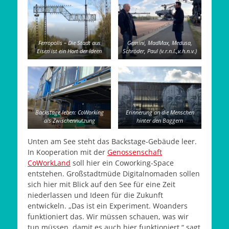
Ferropolis – Die Stadt aus
Gemini, MadMax, Medusa,
Eisen ist ein Hort der Ideen
Schröder, Paul (v.r.n.l.,v.h.n.v.)
Backstage leben: CoWorking
Erinnerung an die Menschen
als Zwischennutzung
hinter den Baggern
Unten am See steht das Backstage-Gebäude leer.
In Kooperation mit der
Genossenschaft
CoWorkLand
soll hier ein Coworking-Space
entstehen. Großstadtmüde Digitalnomaden sollen
sich hier mit Blick auf den See für eine Zeit
niederlassen und Ideen für die Zukunft
entwickeln. „Das ist ein Experiment. Woanders
funktioniert das. Wir müssen schauen, was wir
tun müssen, damit es auch hier funktioniert.“ sagt