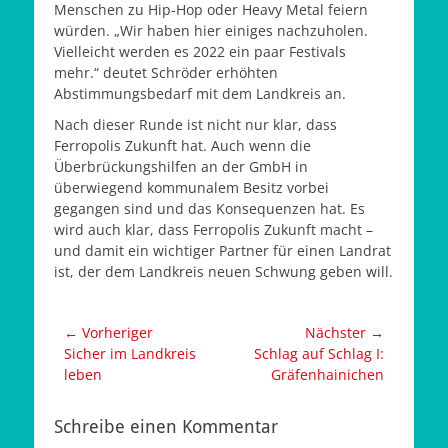
Menschen zu Hip-Hop oder Heavy Metal feiern
würden. „Wir haben hier einiges nachzuholen.
Vielleicht werden es 2022 ein paar Festivals
mehr.“ deutet Schröder erhöhten
Abstimmungsbedarf mit dem Landkreis an.
Nach dieser Runde ist nicht nur klar, dass
Ferropolis Zukunft hat. Auch wenn die
Überbrückungshilfen an der GmbH in
überwiegend kommunalem Besitz vorbei
gegangen sind und das Konsequenzen hat. Es
wird auch klar, dass Ferropolis Zukunft macht –
und damit ein wichtiger Partner für einen Landrat
ist, der dem Landkreis neuen Schwung geben will.
Beitragsnavigation
← Vorheriger
Nächster →
Vorheriger
Nächster
Sicher im Landkreis
Schlag auf Schlag I:
Beitrag:
Beitrag:
leben
Gräfenhainichen
Schreibe einen Kommentar