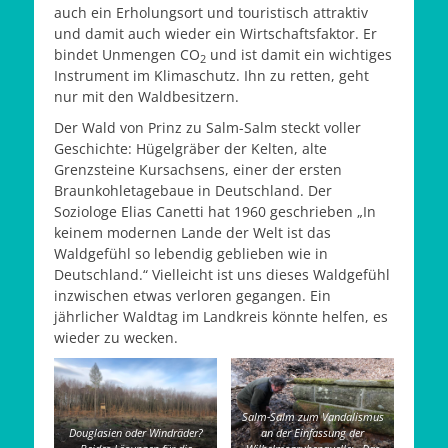
auch ein Erholungsort und touristisch attraktiv
und damit auch wieder ein Wirtschaftsfaktor. Er
bindet Unmengen CO
und ist damit ein wichtiges
2
Instrument im Klimaschutz. Ihn zu retten, geht
nur mit den Waldbesitzern.
Der Wald von Prinz zu Salm-Salm steckt voller
Geschichte: Hügelgräber der Kelten, alte
Grenzsteine Kursachsens, einer der ersten
Braunkohletagebaue in Deutschland. Der
Soziologe Elias Canetti hat 1960 geschrieben „In
keinem modernen Lande der Welt ist das
Waldgefühl so lebendig geblieben wie in
Deutschland.“ Vielleicht ist uns dieses Waldgefühl
inzwischen etwas verloren gegangen. Ein
jährlicher Waldtag im Landkreis könnte helfen, es
wieder zu wecken.
Salm-Salm zum Vandalismus
Douglasien oder Windräder?
an der Einfassung der