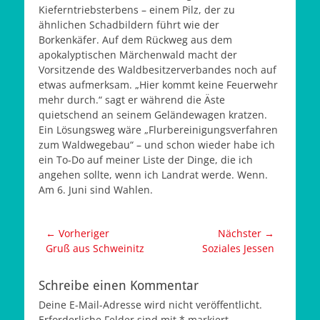
Kieferntriebsterbens – einem Pilz, der zu
ähnlichen Schadbildern führt wie der
Borkenkäfer. Auf dem Rückweg aus dem
apokalyptischen Märchenwald macht der
Vorsitzende des Waldbesitzerverbandes noch auf
etwas aufmerksam. „Hier kommt keine Feuerwehr
mehr durch.“ sagt er während die Äste
quietschend an seinem Geländewagen kratzen.
Ein Lösungsweg wäre „Flurbereinigungsverfahren
zum Waldwegebau“ – und schon wieder habe ich
ein To-Do auf meiner Liste der Dinge, die ich
angehen sollte, wenn ich Landrat werde. Wenn.
Am 6. Juni sind Wahlen.
Beitragsnavigation
← Vorheriger
Nächster →
Vorheriger
Nächster
Gruß aus Schweinitz
Soziales Jessen
Beitrag:
Beitrag:
Schreibe einen Kommentar
Deine E-Mail-Adresse wird nicht veröffentlicht.
Erforderliche Felder sind mit
*
markiert