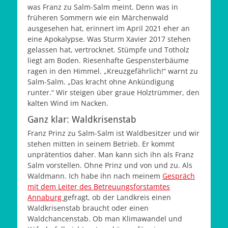
was Franz zu Salm-Salm meint. Denn was in
früheren Sommern wie ein Märchenwald
ausgesehen hat, erinnert im April 2021 eher an
eine Apokalypse. Was Sturm Xavier 2017 stehen
gelassen hat, vertrocknet. Stümpfe und Totholz
liegt am Boden. Riesenhafte Gespensterbäume
ragen in den Himmel. „Kreuzgefährlich!“ warnt zu
Salm-Salm. „Das kracht ohne Ankündigung
runter.“ Wir steigen über graue Holztrümmer, den
kalten Wind im Nacken.
Ganz klar: Waldkrisenstab
Franz Prinz zu Salm-Salm ist Waldbesitzer und wir
stehen mitten in seinem Betrieb. Er kommt
unprätentios daher. Man kann sich ihn als Franz
Salm vorstellen. Ohne Prinz und von und zu. Als
Waldmann. Ich habe ihn nach meinem
Gespräch
mit dem Leiter des Betreuungsforstamtes
Annaburg
gefragt, ob der Landkreis einen
Waldkrisenstab braucht oder einen
Waldchancenstab. Ob man Klimawandel und