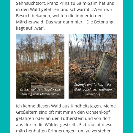
Sehnsuchtsort. Franz Prinz zu Salm-Salm hat uns
in den Wald gefahren und schwärmt: „Wenn wir
Besuch bekamen, wollten die immer in den
Märchenwald. Das war dann hier.“ Die Betonung
liegt auf „war“.
Stümpfe und Totholz – der
Drüben auf dem Hügel – eine
Wald rappelt sich mühsam
Ahnung vom Märchenwald
wieder auf
Ich kenne diesen Wald aus Kindheitstagen. Meine
Großeltern sind oft mit mir an den Ochsenkopf
gefahren oder an den Lutherstein und von dort
aus durch die Wälder gestreift. Es braucht diese
märchenhaften Erinnerungen, um zu verstehen,