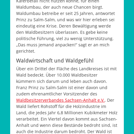
Käferbefall nicht nutzen könne, für einen
Waldumbau, der auch neue Chancen birgt.
Waldumbau betreibe er seit 25 Jahren, antwortet
Prinz zu Salm-Salm, und was wir hier erleben sei
eindeutig eine Krise. Deren Bewältigung werde
den Waldbesitzern überlassen. Es gebe keine
politische Führung, viel zu wenig Unterstützung.
„Das muss jemand anpacken!“ sagt er an mich
gerichtet.
Waldwirtschaft und Waldgefühl
Über ein Drittel der Fläche des Landkreises ist mit
Wald bedeckt. Über 10.000 Waldbesitzer
kümmern sich darum und leben auch davon.
Franz Prinz zu Salm-Salm ist einer davon und
zudem ehrenamtlicher Vorsitzender des
Waldbesitzerverbandes Sachsen-Anhalt e.V.
. Der
Wald liefert Rohstoff für die Holzindustrie im
Land, die jedes Jahr 6,8 Millionen Kubikmeter Holz
verarbeitet. Ein Viertel davon kommt aus Sachsen-
Anhalt und wenn diese Bestände bedroht sind, ist
auch die Industrie darum bedroht. Der Wald ist