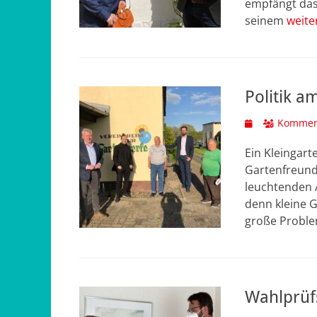
empfängt das
seinem
weite
Politik 
Veröffentlicht
Komment
am
Ein Kleingart
Gartenfreund,
leuchtenden 
denn kleine 
große Proble
Wahlprüf