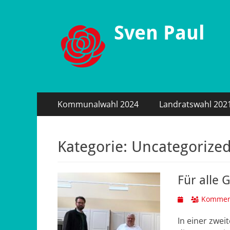
Sven Paul
Primäres
Zum
Kommunalwahl 2024
Landratswahl 202
Inhalt
Menü
springen
Kategorie:
Uncategorize
Für alle 
Veröffentlicht
Komment
am
In einer zwei