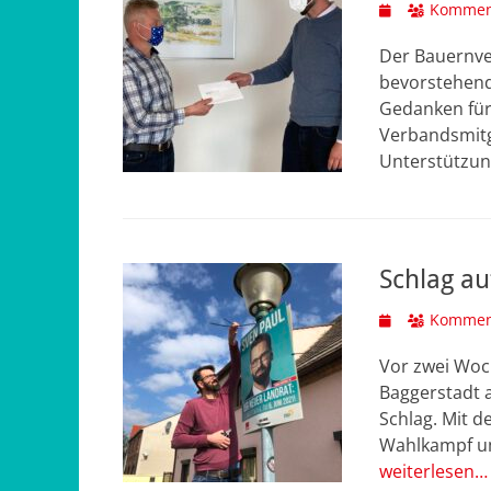
Veröffentlicht
Komment
am
Der Bauernve
bevorstehend
Gedanken für 
Verbandsmitg
Unterstützun
Schlag au
Veröffentlicht
Komment
am
Vor zwei Woc
Baggerstadt a
Schlag. Mit d
Wahlkampf um
weiterlesen…