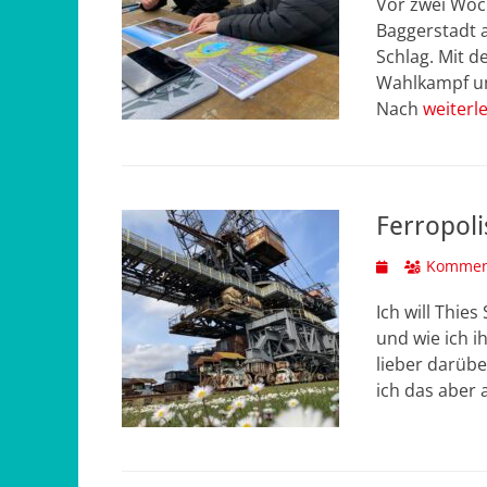
Vor zwei Woc
Baggerstadt a
Schlag. Mit d
Wahlkampf um
Nach
weiterl
Ferropoli
Veröffentlicht
Komment
am
Ich will Thie
und wie ich i
lieber darübe
ich das aber 