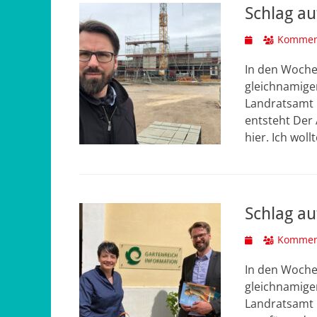
Schlag au
Veröffentlicht
Komment
am
In den Woche
gleichnamige
Landratsamt 
entsteht Der
hier. Ich woll
Schlag au
Veröffentlicht
Komment
am
In den Woche
gleichnamige
Landratsamt 