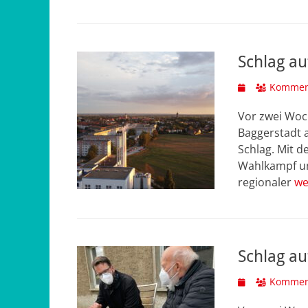
Schlag au
Veröffentlicht
Komment
am
Vor zwei Woc
Baggerstadt a
Schlag. Mit d
Wahlkampf um
regionaler
we
Schlag au
Veröffentlicht
Komment
am